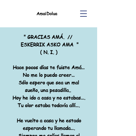
AmaiDolua
" GRACIAS AMÁ. //
ESKERRIK ASKO AMA "
( N. I. )
Hace pocos días te fuiste Amá…
No me lo puedo creer…
Sólo espero que sea un mal
sueño, una pesadilla..
Hoy he ido a casa y no estabas….
Tu olor estaba todavía allí….
He vuelto a casa y he estado
esperando tu llamada….
Siempre me solías llamar al